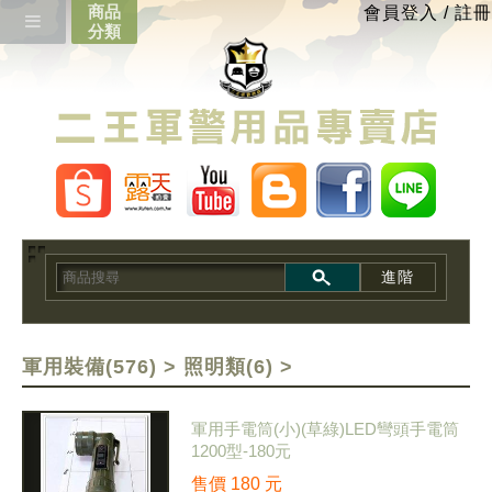
會員登入
/
註冊
進階
軍用裝備(576)
>
照明類(6)
>
軍用手電筒(小)(草綠)LED彎頭手電筒
1200型-180元
售價
180
元