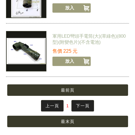
軍用LED彎頭手電筒(大)(草綠色)(800
型)(附變色片)(不含電池)
售價
225
元
最前頁
上一頁
1
下一頁
最末頁